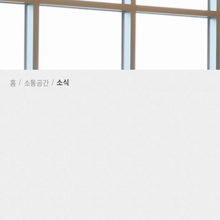
소식
홈
/
소통공간
/