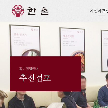
이연에프
홈
/
창업안내
추천점포