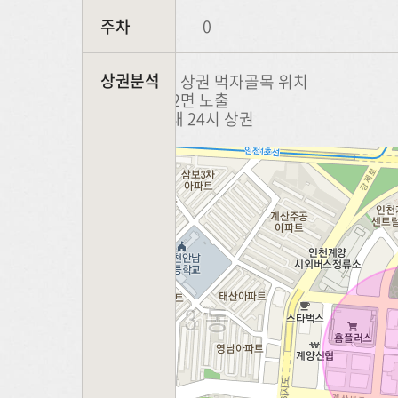
주차
0
상권분석
인천 계양구청 상권 먹자골목 위치
�- 코너각지 2면 노출
�-�용종동 내 24시 상권