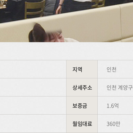
지역
인천
상세주소
인천 계양구
보증금
1.6억
월임대료
360만