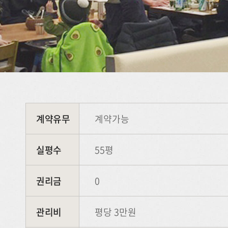
계약유무
계약가능
실평수
55평
권리금
0
관리비
평당 3만원