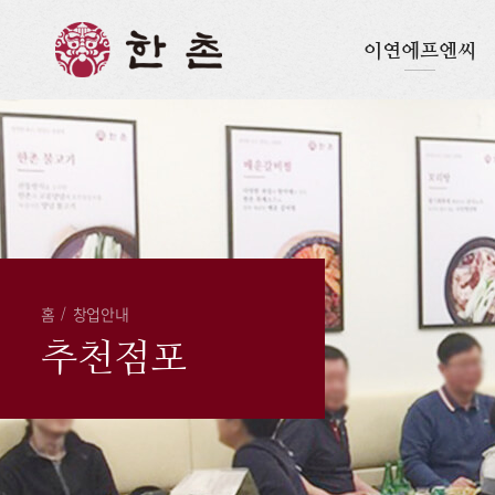
이연에프엔씨
홈
/
창업안내
추천점포