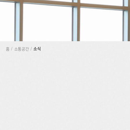
소식
홈
/
소통공간
/