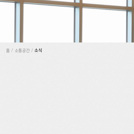
소식
홈
/
소통공간
/