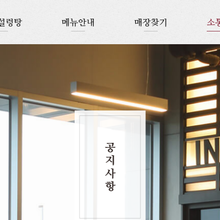
설렁탕
메뉴안내
매장찾기
소