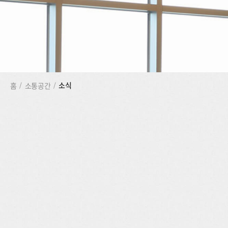
소식
홈
/
소통공간
/